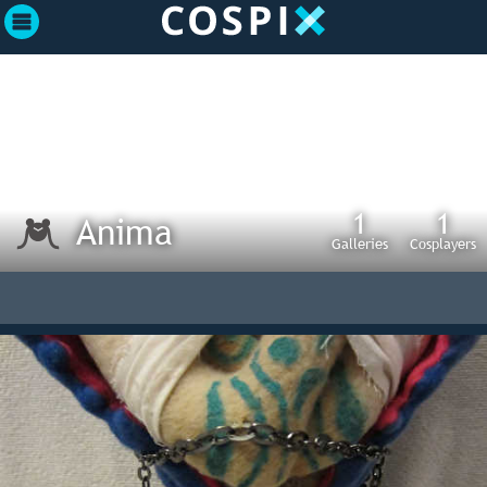
1
1
Anima
Galleries
Cosplayers