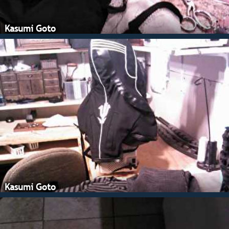
Kasumi Goto
Kasumi Goto